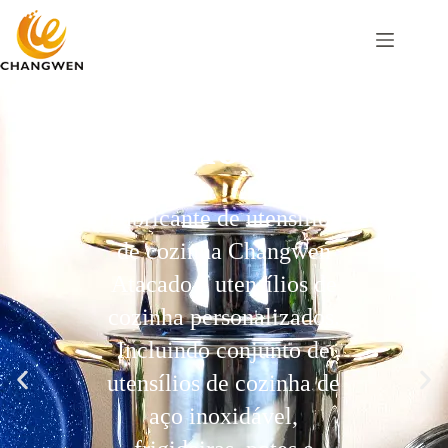
Utensílios
De Cozinha
Personaliza
dos
Fabricante de utensílios
de cozinha Changwen
Atacado e utensílios de
cozinha personalizados.
Incluindo conjunto de
utensílios de cozinha de
aço inoxidável,