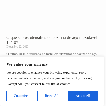
O que são os utensílios de cozinha de aço inoxidável
18/10?
Dezembro 22, 2023
O termo 18/10 é utilizado no menu em utensílios de cozinha de aço
inoxidável. Você sabe o que significa especificamente? Hoje você vai
We value your privacy
descobri-lo. Entendendo os números: 18/10 O aço inoxidável 18/10 é
um tipo específico de aço inoxidável de alta qualidade que é utilizado
We use cookies to enhance your browsing experience, serve
no menu em utensílios de
personalised ads or content, and analyse our traffic. By clicking
"Accept All", you consent to our use of cookies.
Customise
Reject All
Accept All