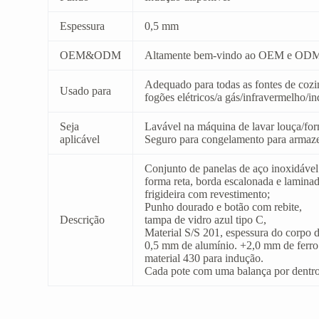
Espessura
0,5 mm
OEM&ODM
Altamente bem-vindo ao OEM e OD
Adequado para todas as fontes de cozi
Usado para
fogões elétricos/a gás/infravermelho/i
Seja
Lavável na máquina de lavar louça/for
aplicável
Seguro para congelamento para armazen
Conjunto de panelas de aço inoxidável
forma reta, borda escalonada e laminad
frigideira com revestimento;
Punho dourado e botão com rebite,
Descrição
tampa de vidro azul tipo C,
Material S/S 201, espessura do corpo 
0,5 mm de alumínio. +2,0 mm de ferro 
material 430 para indução.
Cada pote com uma balança por dentro 