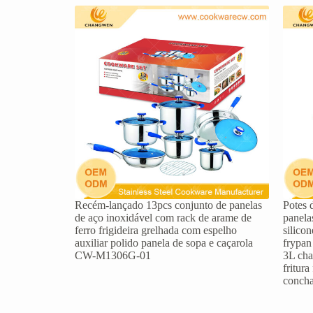
Recém-lançado 13pcs conjunto de panelas
Potes 
de aço inoxidável com rack de arame de
panela
ferro frigideira grelhada com espelho
silicon
auxiliar polido panela de sopa e caçarola
frypan
CW-M1306G-01
3L cha
fritur
conch