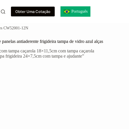
Português
Obter Uma Cotação
otões CW52001-12N
panelas antiaderente frigideira tampa de vidro azul alças
com tampa caçarola 18×11,5cm com tampa caçarola
 frigideira 24×7,5cm com tampa e ajudante”