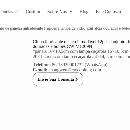
Panelas
Custom
Sobre Nós
Blog
Fale Conosco
nto de panelas antiaderente frigideira tampa de vidro azul alças douradas e b
China fabricante de aço inoxidável 12pcs conjunto de 
douradas e botões CW-M1209N
“panela 16×10,5cm com tampa caçarola 16×10,5cm 
20×12,5cm com tampa caçarola 24×14,5cm com tampa
Telefone:
86-13929001235 (WhatsApp)
E-mail:
changwen@cwcooking.com
Envie Sua Consulta