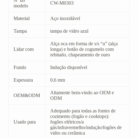
Nº do
CW-M0303
modelo
Material
Aço inoxidável
Tampa
tampa de vidro azul
Alça oca em forma de s/s “u” (alça
Lidar com
longa) e botão de cogumelo com
rebitado, chapeamento de ouro
Fundo
Indução disponível
Espessura
0,6 mm
Altamente bem-vindo ao OEM e
OEM&ODM
ODM
Adequado para todas as fontes de
cozimento (fogão e cooktops):
Usado para
fogões elétricos/a
gás/infravermelho/indução/fogões de
vidro ou cerâmica