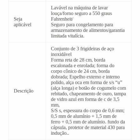
Lavável na máquina de lavar
louça/forno seguro a 550 graus
Seja
Fahrenheit/
aplicável
Seguro para congelamento para
armazenamento de alimentos/garantia
limitada vitalícia.
Conjunto de 3 frigideiras de aço
inoxidável
Forma reta de 28 cm, borda
escalonada e enrolada; forma do
corpo cônico de 24 cm, borda
dobrada; Espelho externo e interno
polido, alça oca em forma de s/s “u”
(alça longa) e botão de cogumelo com
Descrição
rebitado, chapeamento de ouro, tampa
de vidro azul em forma de c de 3,5
mm,
S/S s, espessura do corpo de 0,6 mm;
0,5 mm de alumínio + 1,5 mm de
ferro + 0,5 mm de alumínio. fundo da
cápsula, protetor de material 430 para
indução..