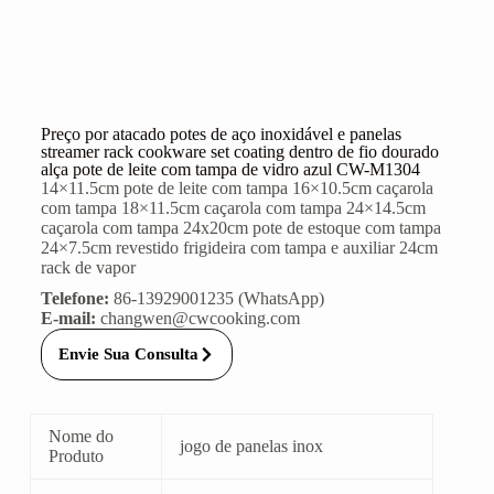
Preço por atacado potes de aço inoxidável e panelas
streamer rack cookware set coating dentro de fio dourado
alça pote de leite com tampa de vidro azul CW-M1304
14×11.5cm pote de leite com tampa 16×10.5cm caçarola
com tampa 18×11.5cm caçarola com tampa 24×14.5cm
caçarola com tampa 24x20cm pote de estoque com tampa
24×7.5cm revestido frigideira com tampa e auxiliar 24cm
rack de vapor
Telefone:
86-13929001235 (WhatsApp)
E-mail:
changwen@cwcooking.com
Envie Sua Consulta
Nome do
jogo de panelas inox
Produto