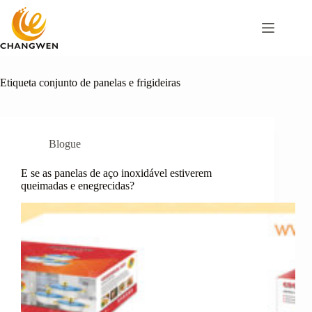
Pular
para
o
conteúdo
Etiqueta
conjunto de panelas e frigideiras
Blogue
E se as panelas de aço inoxidável estiverem
queimadas e enegrecidas?