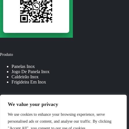
Produto
Panelas Inox
Jogo De Panela Inox
Caldeirão Inox
Frigideira Em Inox
Links Rápidos
We value your privacy
Sobre Nós
We use cookies to enhance your browsing experience, serve
Fale Conosco
personalised ads or content, and analyse our traffic. By clicking
Panelas Personalizadas
"Accept All", you consent to our use of cookies.
Blog