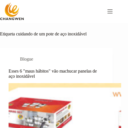
Pular
para
o
conteúdo
Etiqueta
cuidando de um pote de aço inoxidável
Blogue
Esses 6 "maus hábitos" vão machucar panelas de
aço inoxidável