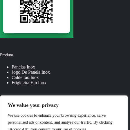
Produto
Panelas Inox
Jogo De Panela Inox
Caldeirão Inox
Frigideira Em Inox
Links Rápidos
We value your privacy
Sobre Nós
We use cookies to enhance your browsing experience, serve
Fale Conosco
personalised ads or content, and analyse our traffic. By clicking
Panelas Personalizadas
"Accept All", you consent to our use of cookies.
Blog