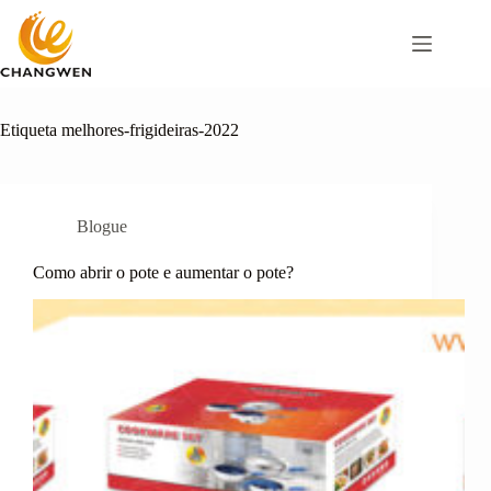
Pular
para
o
conteúdo
Etiqueta
melhores-frigideiras-2022
Blogue
Como abrir o pote e aumentar o pote?