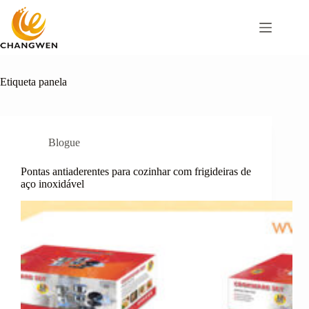
Pular
para
o
conteúdo
Etiqueta
panela
Blogue
Pontas antiaderentes para cozinhar com frigideiras de
aço inoxidável