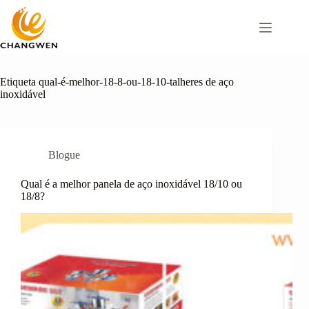
Pular
para
o
conteúdo
Etiqueta
qual-é-melhor-18-8-ou-18-10-talheres de aço
inoxidável
Blogue
Qual é a melhor panela de aço inoxidável 18/10 ou
18/8?