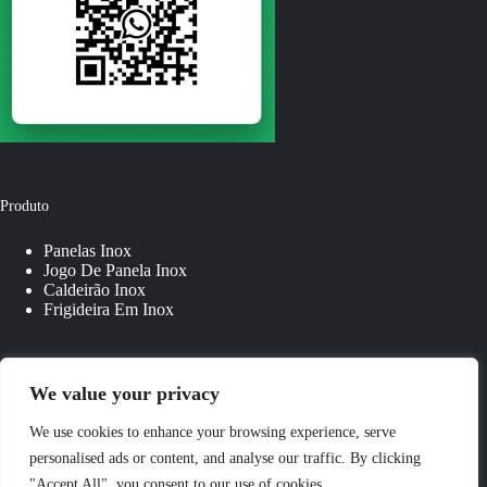
Produto
Panelas Inox
Jogo De Panela Inox
Caldeirão Inox
Frigideira Em Inox
Links Rápidos
We value your privacy
Sobre Nós
We use cookies to enhance your browsing experience, serve
Fale Conosco
personalised ads or content, and analyse our traffic. By clicking
Panelas Personalizadas
"Accept All", you consent to our use of cookies.
Blog