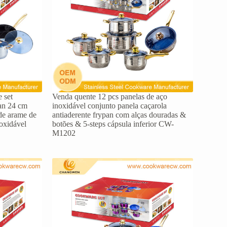
 set
Venda quente 12 pcs panelas de aço
pan 24 cm
inoxidável conjunto panela caçarola
de arame de
antiaderente frypan com alças douradas &
noxidável
botões & 5-steps cápsula inferior CW-
M1202