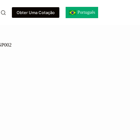
Português
Obter Uma Cotação
-SP002