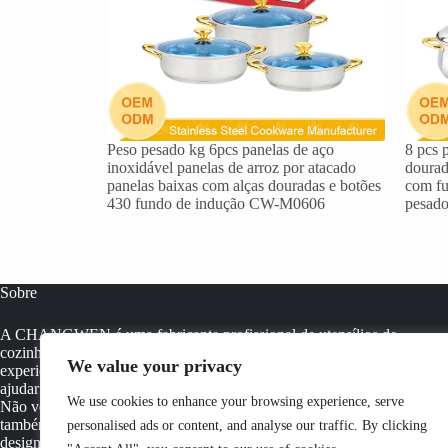
Peso pesado kg 6pcs panelas de aço
8 pcs 
inoxidável panelas de arroz por atacado
dourad
panelas baixas com alças douradas e botões
com fu
430 fundo de indução CW-M0606
pesad
Sobre
A CHANGWEN é uma fabricante profissional de utensílios de
cozinha de aço inoxidável na China. Temos mais de 20 anos de
We value your privacy
experiência na fabricação de utensílios de cozinha, o que pode nos
ajudar a fornecer soluções completas para clientes OEM/ODM.
We use cookies to enhance your browsing experience, serve
Não vendemos apenas utensílios de cozinha no atacado, mas
também utensílios de cozinha personalizados de acordo com seu
personalised ads or content, and analyse our traffic. By clicking
design.