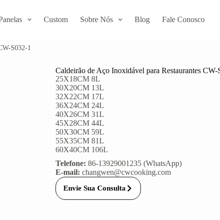
Panelas
Custom
Sobre Nós
Blog
Fale Conosco
s CW-S032-1
Caldeirão de Aço Inoxidável para Restaurantes CW
25X18CM 8L
30X20CM 13L
32X22CM 17L
36X24CM 24L
40X26CM 31L
45X28CM 44L
50X30CM 59L
55X35CM 81L
60X40CM 106L
Telefone:
86-13929001235 (WhatsApp)
E-mail:
changwen@cwcooking.com
Envie Sua Consulta