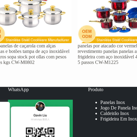
panelas de caçarola com alças
panelas por atacado cor vermel
as e botões tampa de aço inoxidável
revestimento panelas panelas a
ros sopa stock pot ollas com pesos
frigideira com aço inoxidável
os kgs CW-M0802
5 passos CW-M1225
WhatsApp
Produto
Panelas Inox
Jogo De Panela In
Caldeirão Inox
Frigideira Em Inox