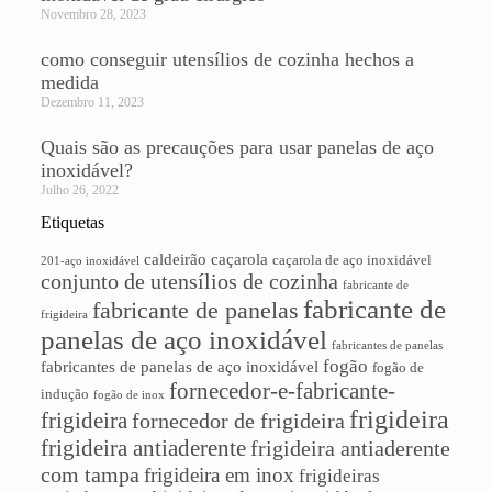
Novembro 28, 2023
como conseguir utensílios de cozinha hechos a
medida
Dezembro 11, 2023
Quais são as precauções para usar panelas de aço
inoxidável?
Julho 26, 2022
Etiquetas
caldeirão
caçarola
caçarola de aço inoxidável
201-aço inoxidável
conjunto de utensílios de cozinha
fabricante de
fabricante de
fabricante de panelas
frigideira
panelas de aço inoxidável
fabricantes de panelas
fogão
fabricantes de panelas de aço inoxidável
fogão de
fornecedor-e-fabricante-
indução
fogão de inox
frigideira
frigideira
fornecedor de frigideira
frigideira antiaderente
frigideira antiaderente
com tampa
frigideira em inox
frigideiras