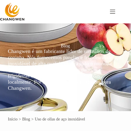
Blog
Changwen é um fabricante líder de utensílios de
cozinha. Nós fornecemos panelas e frigideiras de aço
inoxidável de alta qualidade para todo o mundo.
Também podemos personalizar as panelas e
frigideiras de aço inoxidável mais vendidas
localmente. Por favor, envie seus requisitos para
Changwen.
Início
>
Blog
>
Uso de ollas de aço inoxidável