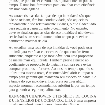
pratos que podem ser cozinhados rapidamente em pouco
tempo. É uma boa ferramenta para cozinhar com eficiência
em uma vida agitada.
As características
das tampas de aço inoxidável
são que
não se oxidam, têm boa condutividade, são aquecidas
rapidamente e são relativamente livianas, o que é adequado
para reduzir a carga durante o cozimento. No entanto,
deve-se sinalizar que as olas de aço inoxidável não devem
ser fechadas em seco durante muito tempo para evitar
danificar o material da ola.
Ao escolher uma roda de aço inoxidável, você pode usar
um ímã para verificar e ter certeza de que contém ferro
suficiente, enquanto o aço inoxidável tem uma proporção
de metais mais equilibrada. Também preste atenção ao
coeficiente de proporção do metal na compra para evitar
comprar produtos inferiores. Ao mesmo tempo, quando se
utiliza uma maceta nova, é recomendável abrir e limpar o
tempo para garantir que mantenha seu aspecto brilhante. Se
a tampa do aço inoxidável ficar preta ou tiver algum
aspecto anormal, recomendamos substituí-la por um tempo
para garantir a segurança alimentar.
JIANGMEN CHANGWEN UTENSÍLIOS DE COCINA
E UTENSÍLIOS DE COCINA CO., LTD. é uma empresa
de alta tecnologia que integra a investigação e o