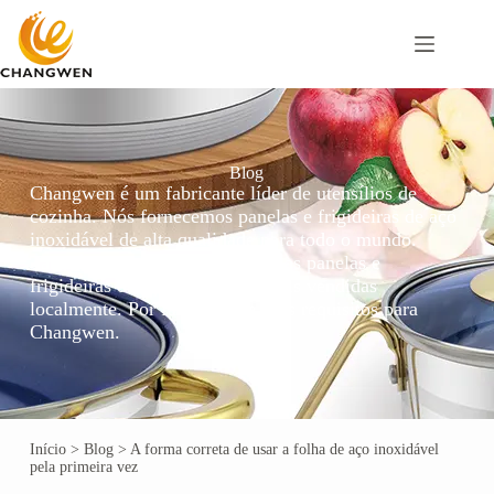
Blog
Changwen é um fabricante líder de utensílios de
cozinha. Nós fornecemos panelas e frigideiras de aço
inoxidável de alta qualidade para todo o mundo.
Também podemos personalizar as panelas e
frigideiras de aço inoxidável mais vendidas
localmente. Por favor, envie seus requisitos para
Changwen.
Início
>
Blog
>
A forma correta de usar a folha de aço inoxidável
pela primeira vez