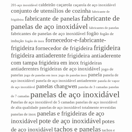
caldeirão
caçarola
caçarola de aço inoxidável
201-aço inoxidável
conjunto de utensílios de cozinha
fabricante de
fabricante de
fabricante de panelas
frigideira
panelas de aço inoxidável
fabricantes de panelas
fogão
fabricantes de panelas de aço inoxidável
fogão de
fornecedor-e-fabricante-
indução
fogão de inox
frigideira
frigideira
fornecedor de frigideira
frigideira antiaderente
frigideira antiaderente
com tampa
frigideira em inox
frigideiras
antiaderentes
frigideiras de aço inoxidável
jogo de
panela
panelas
panela de
jogo de panelas em inox
jogo de panelas inox
aço inoxidável
panela de aço inoxidável antiaderente
panela de vapor
panelas changwen
de aço inoxidável
panelas de 3 camadas
panelas
panelas de aço inoxidável
de 7 camadas
Panelas de aço inoxidável de 5 camadas
panelas de aço inoxidável
de alta qualidade
panelas de aço inoxidável totalmente revestidas
panelas e frigideiras de aço
panelas de inox
pote de aço inoxidável
inoxidável
potes
tachos e panelas
de aço inoxidável
tachos e