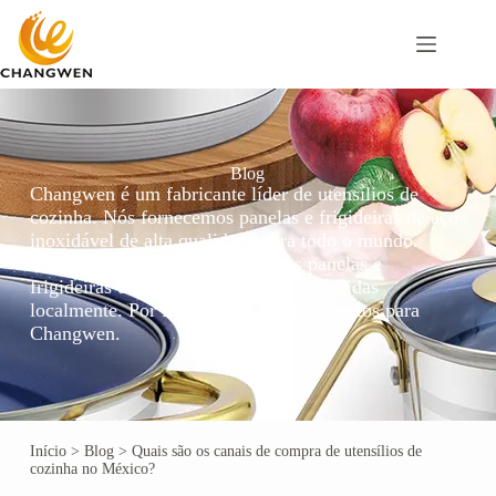
Blog
Changwen é um fabricante líder de utensílios de
cozinha. Nós fornecemos panelas e frigideiras de aço
inoxidável de alta qualidade para todo o mundo.
Também podemos personalizar as panelas e
frigideiras de aço inoxidável mais vendidas
localmente. Por favor, envie seus requisitos para
Changwen.
Início
>
Blog
>
Quais são os canais de compra de utensílios de
cozinha no México?