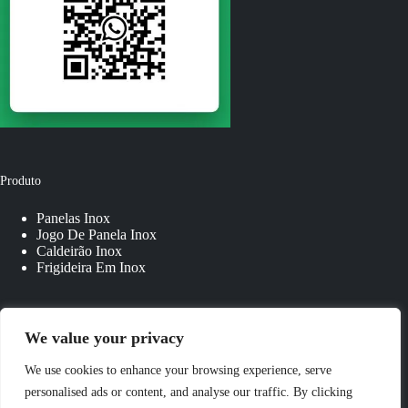
Produto
Panelas Inox
Jogo De Panela Inox
Caldeirão Inox
Frigideira Em Inox
Links Rápidos
We value your privacy
Sobre Nós
We use cookies to enhance your browsing experience, serve
Fale Conosco
personalised ads or content, and analyse our traffic. By clicking
Panelas Personalizadas