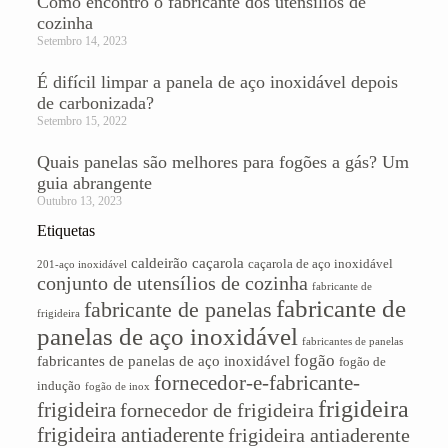
Como encontro o fabricante dos utensílios de
cozinha
Setembro 14, 2023
É difícil limpar a panela de aço inoxidável depois
de carbonizada?
Setembro 15, 2022
Quais panelas são melhores para fogões a gás? Um
guia abrangente
Outubro 13, 2023
Etiquetas
caldeirão
caçarola
caçarola de aço inoxidável
201-aço inoxidável
conjunto de utensílios de cozinha
fabricante de
fabricante de
fabricante de panelas
frigideira
panelas de aço inoxidável
fabricantes de panelas
fogão
fabricantes de panelas de aço inoxidável
fogão de
fornecedor-e-fabricante-
indução
fogão de inox
frigideira
frigideira
fornecedor de frigideira
frigideira antiaderente
frigideira antiaderente